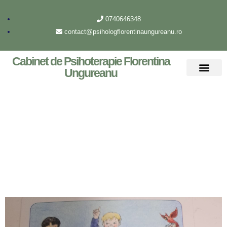
0740646348
contact@psihologflorentinaungureanu.ro
Cabinet de Psihoterapie Florentina
Ungureanu
Despre mine
Archive