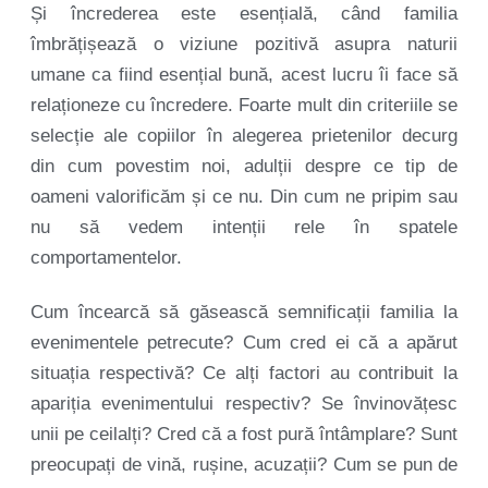
Și încrederea este esențială, când familia
îmbrățișează o viziune pozitivă asupra naturii
umane ca fiind esențial bună, acest lucru îi face să
relaționeze cu încredere. Foarte mult din criteriile se
selecție ale copiilor în alegerea prietenilor decurg
din cum povestim noi, adulții despre ce tip de
oameni valorificăm și ce nu. Din cum ne pripim sau
nu să vedem intenții rele în spatele
comportamentelor.
Cum încearcă să găsească semnificații familia la
evenimentele petrecute? Cum cred ei că a apărut
situația respectivă? Ce alți factori au contribuit la
apariția evenimentului respectiv? Se învinovățesc
unii pe ceilalți? Cred că a fost pură întâmplare? Sunt
preocupați de vină, rușine, acuzații? Cum se pun de