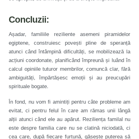
Concluzii:
Așadar, familiile reziliente asemeni piramidelor
egiptene, construiesc povești pline de speranță
atunci când întâmpină dificultăți, se mobilizează la
acțiuni coordonate, planificând împreună și luând în
calcul opiniile tuturor membrilor, comuncă clar, fără
ambiguități, împărtășesc emoții și au preucupări
spirituale bogate.
În fond, nu vom fi amintiți pentru câte probleme am
evitat, ci pentru felul în care am rămas unii lângă
alții atunci când ele au apărut. Reziliența familal nu
este despre familia care nu se clatină niciodată, ci
cea care, după fiecare furtună, găsește puterea să