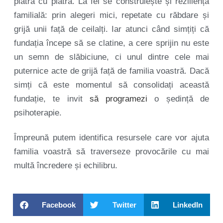
piatră cu piatră. La fel se construiește și reziliența
familială: prin alegeri mici, repetate cu răbdare și
grijă unii față de ceilalți. Iar atunci când simțiți că
fundația începe să se clatine, a cere sprijin nu este
un semn de slăbiciune, ci unul dintre cele mai
puternice acte de grijă față de familia voastră. Dacă
simți că este momentul să consolidați această
fundație, te invit
să programezi
o ședință de
psihoterapie.
Împreună putem identifica resursele care vor ajuta
familia voastră să traverseze provocările cu mai
multă încredere și echilibru.
Facebook
Twitter
LinkedIn