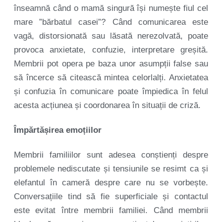
înseamnă când o mamă singură își numește fiul cel
mare ”bărbatul casei”? Când comunicarea este
vagă, distorsionată sau lăsată nerezolvată, poate
provoca anxietate, confuzie, interpretare greșită.
Membrii pot opera pe baza unor asumpții false sau
să încerce să citească mintea celorlalți. Anxietatea
și confuzia în comunicare poate împiedica în felul
acesta acțiunea și coordonarea în situații de criză.
Împărtășirea emoțiilor
Membrii familiilor sunt adesea conștienți despre
problemele nediscutate și tensiunile se resimt ca și
elefantul în cameră despre care nu se vorbește.
Conversațiile tind să fie superficiale și contactul
este evitat între membrii familiei. Când membrii