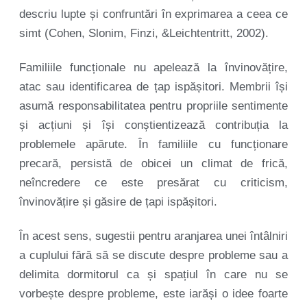
descriu lupte și confruntări în exprimarea a ceea ce
simt (Cohen, Slonim, Finzi, &Leichtentritt, 2002).
Familiile funcționale nu apelează la învinovățire,
atac sau identificarea de țap ispășitori. Membrii își
asumă responsabilitatea pentru propriile sentimente
și acțiuni și își conștientizează contribuția la
problemele apărute. În familiile cu funcționare
precară, persistă de obicei un climat de frică,
neîncredere ce este presărat cu criticism,
învinovățire și găsire de țapi ispășitori.
În acest sens, sugestii pentru aranjarea unei întâlniri
a cuplului fără să se discute despre probleme sau a
delimita dormitorul ca și spațiul în care nu se
vorbește despre probleme, este iarăși o idee foarte