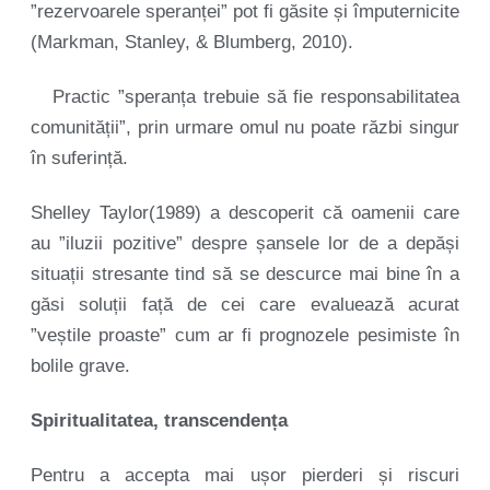
”rezervoarele speranței” pot fi găsite și împuternicite
(Markman, Stanley, & Blumberg, 2010).
Practic ”speranța trebuie să fie responsabilitatea
comunității”, prin urmare omul nu poate răzbi singur
în suferință.
Shelley Taylor(1989) a descoperit că oamenii care
au ”iluzii pozitive” despre șansele lor de a depăși
situații stresante tind să se descurce mai bine în a
găsi soluții față de cei care evaluează acurat
”veștile proaste” cum ar fi prognozele pesimiste în
bolile grave.
Spiritualitatea, transcendența
Pentru a accepta mai ușor pierderi și riscuri