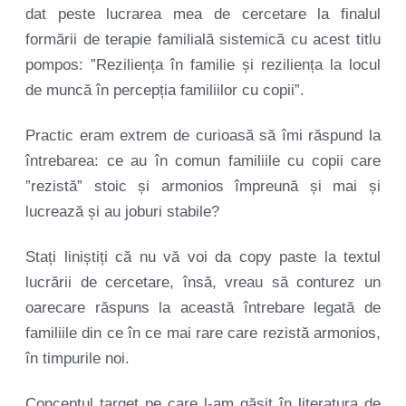
dat peste lucrarea mea de cercetare la finalul
formării de terapie familială sistemică cu acest titlu
pompos: ”Reziliența în familie și reziliența la locul
de muncă în percepția familiilor cu copii”.
Practic eram extrem de curioasă să îmi răspund la
întrebarea: ce au în comun familiile cu copii care
”rezistă” stoic și armonios împreună și mai și
lucrează și au joburi stabile?
Stați liniștiți că nu vă voi da copy paste la textul
lucrării de cercetare, însă, vreau să conturez un
oarecare răspuns la această întrebare legată de
familiile din ce în ce mai rare care rezistă armonios,
în timpurile noi.
Conceptul target pe care l-am găsit în literatura de