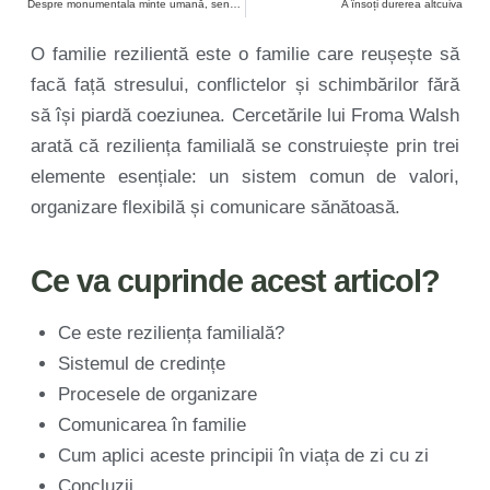
Despre monumentala minte umană, senzațiile și starea de bine ce curg din ea
A însoți durerea altcuiva
O familie rezilientă este o familie care reușește să
facă față stresului, conflictelor și schimbărilor fără
să își piardă coeziunea. Cercetările lui Froma Walsh
arată că reziliența familială se construiește prin trei
elemente esențiale: un sistem comun de valori,
organizare flexibilă și comunicare sănătoasă.
Ce va cuprinde acest articol?
Ce este reziliența familială?
Sistemul de credințe
Procesele de organizare
Comunicarea în familie
Cum aplici aceste principii în viața de zi cu zi
Concluzii