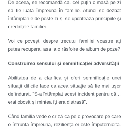
De aceea, se recomandă ca, cel puțin o masă pe zi
să fie luată împreună în familie. Atunci se dezbat
întâmplările de peste zi și se updatează principiile și
credințele familiei.
Voi ce povești despre trecutul familiei voastre ați
putea recupera, așa la o răsfoire de album de poze?
Construirea sensului și semnificației adversității
Abilitatea de a clarifica și oferi semnificație unei
situații dificile face ca acea situație să fie mai ușor
de îndurat. ”S-a întâmplat acest incident pentru că…
erai obosit și mintea îți era distrasă”.
Când familia vede o criză ca pe o provocare pe care
o înfruntă împreună, reziliența ei este împuternicită.