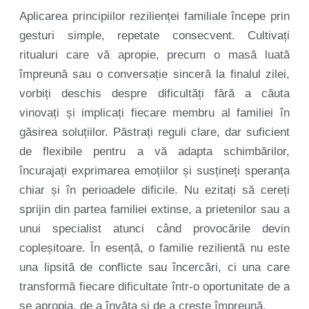
Aplicarea principiilor rezilienței familiale începe prin
gesturi simple, repetate consecvent. Cultivați
ritualuri care vă apropie, precum o masă luată
împreună sau o conversație sinceră la finalul zilei,
vorbiți deschis despre dificultăți fără a căuta
vinovați și implicați fiecare membru al familiei în
găsirea soluțiilor. Păstrați reguli clare, dar suficient
de flexibile pentru a vă adapta schimbărilor,
încurajați exprimarea emoțiilor și susțineți speranța
chiar și în perioadele dificile. Nu ezitați să cereți
sprijin din partea familiei extinse, a prietenilor sau a
unui specialist atunci când provocările devin
copleșitoare. În esență, o familie rezilientă nu este
una lipsită de conflicte sau încercări, ci una care
transformă fiecare dificultate într-o oportunitate de a
se apropia, de a învăța și de a crește împreună.