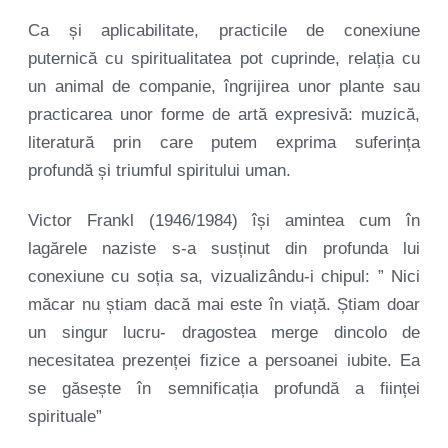
Ca și aplicabilitate, practicile de conexiune
puternică cu spiritualitatea pot cuprinde, relația cu
un animal de companie, îngrijirea unor plante sau
practicarea unor forme de artă expresivă: muzică,
literatură prin care putem exprima suferința
profundă și triumful spiritului uman.
Victor Frankl (1946/1984) își amintea cum în
lagărele naziste s-a susținut din profunda lui
conexiune cu soția sa, vizualizându-i chipul: ” Nici
măcar nu știam dacă mai este în viață. Știam doar
un singur lucru- dragostea merge dincolo de
necesitatea prezenței fizice a persoanei iubite. Ea
se găsește în semnificația profundă a ființei
spirituale”