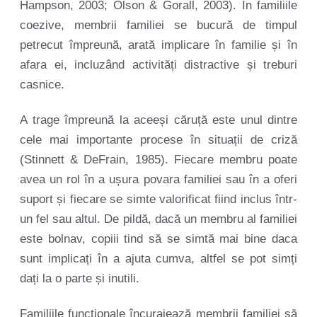
Hampson, 2003; Olson & Gorall, 2003). În familiile
coezive, membrii familiei se bucură de timpul
petrecut împreună, arată implicare în familie și în
afara ei, incluzând activități distractive și treburi
casnice.
A trage împreună la aceeși căruță este unul dintre
cele mai importante procese în situații de criză
(Stinnett & DeFrain, 1985). Fiecare membru poate
avea un rol în a ușura povara familiei sau în a oferi
suport și fiecare se simte valorificat fiind inclus într-
un fel sau altul. De pildă, dacă un membru al familiei
este bolnav, copiii tind să se simtă mai bine daca
sunt implicați în a ajuta cumva, altfel se pot simți
dați la o parte și inutili.
Familiile funcționale încurajează membrii familiei să