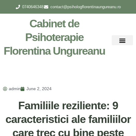
0740646348
contact@psihologflorentinaungureanu.ro
Cabinet de
Psihoterapie
Florentina Ungureanu
Despre mine
admin
June 2, 2024
Familiile reziliente: 9
caracteristici ale familiilor
care trec cu bine peste