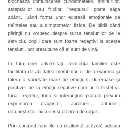
blochează comunicarea cunoștinețelor, amintirilor,
așteptărilor sau fricilor, ”nespusul” poate săpa
adânc, luând forma unor expresii emoționale de
neînțeles sau a simptomelor fizice. De pildă când
părinții nu vorbesc despre sursa tensiunilor de la
serviciu, copiii care sunt foarte receptivi la aceste
tensiuni, pot presupune că ei sunt de vină.
În fața unei adversități, reziliența familiei este
facilitată de abilitatea membrilor ei de a exprima și
tolera o varietate mare de emoții și dureroase și
positive- de la emoții negative cum ar fi tristețea,
furia, regretul, frica și interacțiuni plăcute prexum
exprimarea dragostei, aprecierii, atitudinii,
recunoștinței, bucuriei și oferirea de răgaz.
Prin contrast familiile cu reziliență scăzută adesea