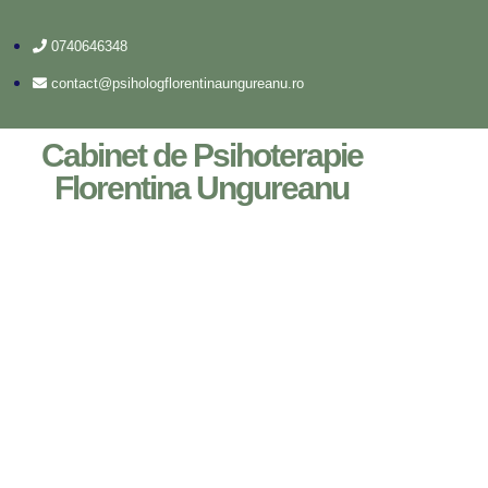
0740646348
contact@psihologflorentinaungureanu.ro
Cabinet de Psihoterapie
Florentina Ungureanu
Arc