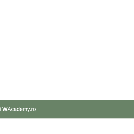
i
W
Academy.ro