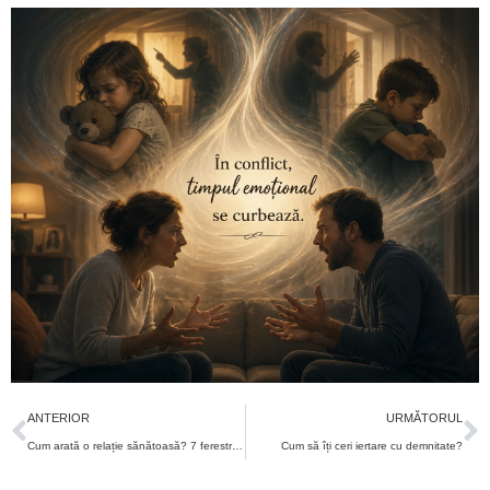
ANTERIOR
URMĂTORUL
Cum arată o relație sănătoasă? 7 ferestre ale iubirii
Cum să îți ceri iertare cu demnitate?