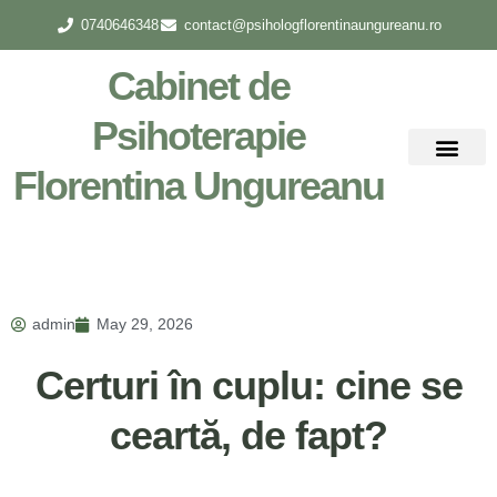
0740646348
contact@psihologflorentinaungureanu.ro
Cabinet de
Psihoterapie
Florentina Ungureanu
Despre mine
admin
May 29, 2026
Certuri în cuplu: cine se
ceartă, de fapt?