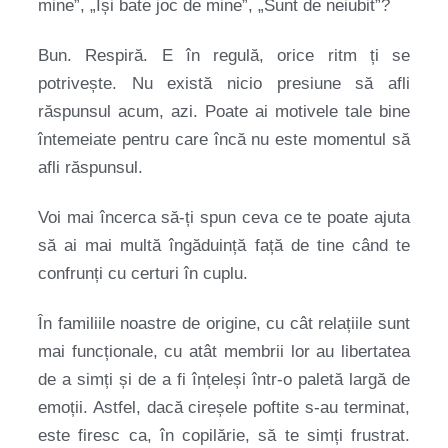
mine”, „Își bate joc de mine”, „Sunt de neiubit”?
Bun. Respiră. E în regulă, orice ritm ți se
potrivește. Nu există nicio presiune să afli
răspunsul acum, azi. Poate ai motivele tale bine
întemeiate pentru care încă nu este momentul să
afli răspunsul.
Voi mai încerca să-ți spun ceva ce te poate ajuta
să ai mai multă îngăduință față de tine când te
confrunți cu certuri în cuplu.
În familiile noastre de origine, cu cât relațiile sunt
mai funcționale, cu atât membrii lor au libertatea
de a simți și de a fi înțeleși într-o paletă largă de
emoții. Astfel, dacă cireșele poftite s-au terminat,
este firesc ca, în copilărie, să te simți frustrat.