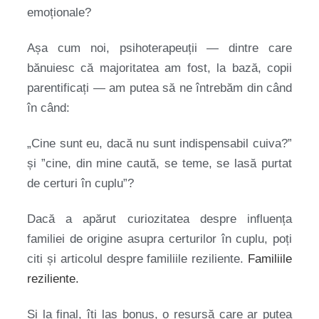
emoționale?
Așa cum noi, psihoterapeuții — dintre care
bănuiesc că majoritatea am fost, la bază, copii
parentificați — am putea să ne întrebăm din când
în când:
„Cine sunt eu, dacă nu sunt indispensabil cuiva?”
și ”cine, din mine caută, se teme, se lasă purtat
de certuri în cuplu”?
Dacă a apărut curiozitatea despre influența
familiei de origine asupra certurilor în cuplu, poți
citi și articolul despre familiile reziliente.
Familiile
reziliente.
Și la final, îți las bonus, o resursă care ar putea