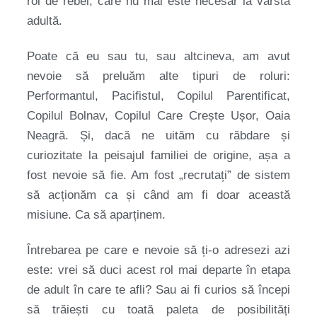
rol de rebel, care nu mai este necesar la vârsta
adultă.
Poate că eu sau tu, sau altcineva, am avut
nevoie să preluăm alte tipuri de roluri:
Performantul, Pacifistul, Copilul Parentificat,
Copilul Bolnav, Copilul Care Crește Ușor, Oaia
Neagră. Și, dacă ne uităm cu răbdare și
curiozitate la peisajul familiei de origine, așa a
fost nevoie să fie. Am fost „recrutați” de sistem
să acționăm ca și când am fi doar această
misiune. Ca să aparținem.
Întrebarea pe care e nevoie să ți-o adresezi azi
este: vrei să duci acest rol mai departe în etapa
de adult în care te afli? Sau ai fi curios să începi
să trăiești cu toată paleta de posibilități