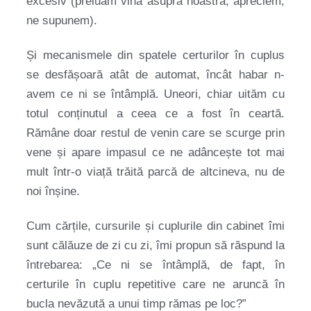
excesiv (preluăm vina asupra noastră, apreciem,
ne supunem).
Și mecanismele din spatele certurilor în cuplus
se desfășoară atât de automat, încât habar n-
avem ce ni se întâmplă. Uneori, chiar uităm cu
totul conținutul a ceea ce a fost în ceartă.
Rămâne doar restul de venin care se scurge prin
vene și apare impasul ce ne adâncește tot mai
mult într-o viață trăită parcă de altcineva, nu de
noi înșine.
Cum cărțile, cursurile și cuplurile din cabinet îmi
sunt călăuze de zi cu zi, îmi propun să răspund la
întrebarea: „Ce ni se întâmplă, de fapt, în
certurile în cuplu repetitive care ne aruncă în
bucla nevăzută a unui timp rămas pe loc?”