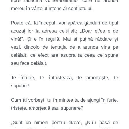
spre rădăcina vulnerabilităților care ne aruncă
mereu în vârtejul intens al conflictului.
Poate că, la început, vor apărea gânduri de tipul
acuzațiilor la adresa celuilalt: „Doar el/ea e de
vină!”. Și e în regulă. Mai ai puțină răbdare și
vezi, dincolo de tentația de a arunca vina pe
celălalt, ce efect are asupra ta ceea ce spune
sau face celălalt.
Te înfurie, te întristează, te amorțește, te
supune?
Cum îți vorbești tu în mintea ta de ajungi în furie,
tristețe, amorțeală sau supunere?
„Sunt un nimeni pentru el/ea”, „Nu-i pasă de